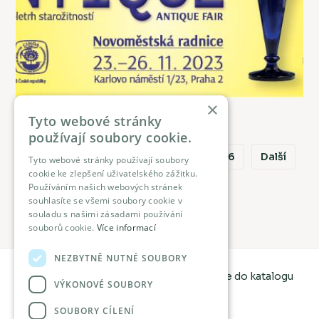
×
Číst celou aktualitu
Tyto webové stránky
používají soubory cookie.
Stránkování
První
Předchozí
4
5
6
Další
Tyto webové stránky používají soubory
cookie ke zlepšení uživatelského zážitku.
Poslední
Používáním našich webových stránek
souhlasíte se všemi soubory cookie v
souladu s našimi zásadami používání
Zobrazeno: 6 ze 43
souborů cookie.
Více informací
NEZBYTNĚ NUTNÉ SOUBORY
Proč být součástí katalogu?
Registrace do katalogu
VÝKONOVÉ SOUBORY
Ochrana osobních údajů
SOUBORY CÍLENÍ