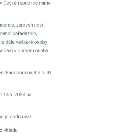
 v České republice mimo
ademie, zároveň noví
stnanci pořadatele,
ů a dále veškeré osoby
 osobám v poměru osoby
oření Facebookového či IG
e 14.6. 2024 na
se je dodržovat.
ho vkladu.