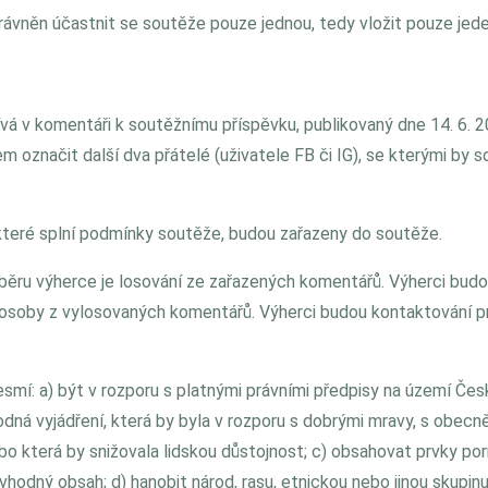
právněn účastnit se soutěže pouze jednou, tedy vložit pouze jed
vá v komentáři k soutěžnímu příspěvku, publikovaný dne 14. 6. 2
 označit další dva přátelé (uživatele FB či IG), se kterými by s
které splní podmínky soutěže, budou zařazeny do soutěže.
ýběru výherce je losování ze zařazených komentářů. Výherci budo
3 osoby z vylosovaných komentářů. Výherci budou kontaktování p
smí: a) být v rozporu s platnými právními předpisy na území Česk
dná vyjádření, která by byla v rozporu s dobrými mravy, s obecně
bo která by snižovala lidskou důstojnost; c) obsahovat prvky porno
evhodný obsah; d) hanobit národ, rasu, etnickou nebo jinou skupi