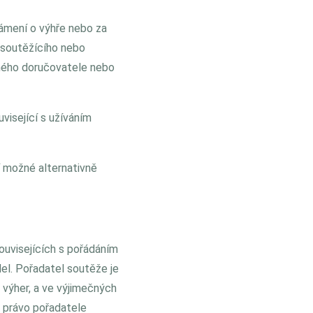
námení o výhře nebo za
ě soutěžícího nebo
iného doručovatele nebo
visející s užíváním
í možné alternativně
ouvisejících s pořádáním
del. Pořadatel soutěže je
y výher, a ve výjimečných
i právo pořadatele