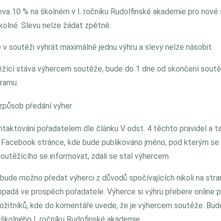
leva 10 % na školném v I. ročníku Rudolfinské akademie pro nové 
školné. Slevu nelze žádat zpětně.
 v soutěži vyhrát maximálně jednu výhru a slevy nelze násobit.
těžící stává výhercem soutěže, bude do 1 dne od skončení sout
ramu.
způsob předání výher
ntaktováni pořadatelem dle článku V odst. 4 těchto pravidel a t
 Facebook stránce, kde bude publikováno jméno, pod kterým se 
outěžícího se informovat, zdali se stal výhercem.
ebude možno předat výherci z důvodů spočívajících nikoli na stra
adá ve prospěch pořadatele. Výherce si výhru přebere online př
ožitníků, kde do komentáře uvede, že je výhercem soutěže. Bu
školného I. ročníku Rudofinské akademie.