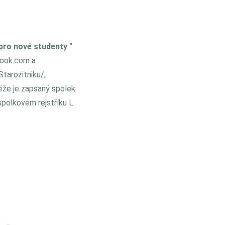
 pro nové studenty
”
book.com a
tarozitniku/,
ěže je zapsaný spolek
spolkovém rejstříku L