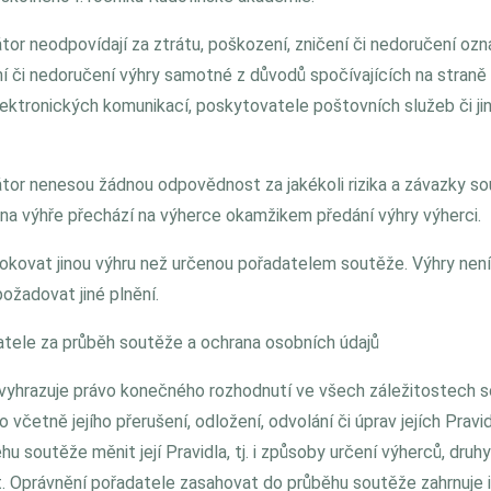
átor neodpovídají za ztrátu, poškození, zničení či nedoručení oz
ní či nedoručení výhry samotné z důvodů spočívajících na stran
ektronických komunikací, poskytovatele poštovních služeb či j
átor nenesou žádnou odpovědnost za jakékoli rizika a závazky sou
na výhře přechází na výherce okamžikem předání výhry výherci.
okovat jinou výhru než určenou pořadatelem soutěže. Výhry nen
požadovat jiné plnění.
atele za průběh soutěže a ochrana osobních údajů
 vyhrazuje právo konečného rozhodnutí ve všech záležitostech s
 včetně jejího přerušení, odložení, odvolání či úprav jejích Pravi
u soutěže měnit její Pravidla, tj. i způsoby určení výherců, druh
it. Oprávnění pořadatele zasahovat do průběhu soutěže zahrnuje 