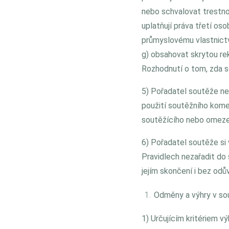
nebo schvalovat trestno
uplatňují práva třetí os
průmyslovému vlastnictv
g) obsahovat skrytou re
Rozhodnutí o tom, zda s
5) Pořadatel soutěže ne
použití soutěžního komen
soutěžícího nebo omeze
6) Pořadatel soutěže si
Pravidlech nezařadit do
jejím skončení i bez odů
Odměny a výhry v so
1) Určujícím kritériem 