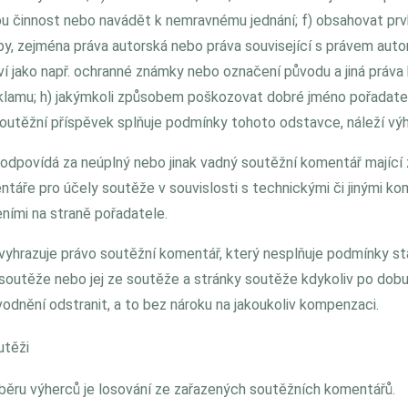
u činnost nebo navádět k nemravnému jednání; f) obsahovat prv
oby, zejména práva autorská nebo práva související s právem auto
í jako např. ochranné známky nebo označení původu a jiná práva 
klamu; h) jakýmkoli způsobem poškozovat dobré jméno pořadatel
outěžní příspěvek splňuje podmínky tohoto odstavce, náleží výh
odpovídá za neúplný nebo jinak vadný soutěžní komentář majíc
táře pro účely soutěže v souvislosti s technickými či jinými ko
ními na straně pořadatele.
 vyhrazuje právo soutěžní komentář, který nesplňuje podmínky s
 soutěže nebo jej ze soutěže a stránky soutěže kdykoliv po dob
vodnění odstranit, a to bez nároku na jakoukoliv kompenzaci.
utěži
výběru výherců je losování ze zařazených soutěžních komentářů.