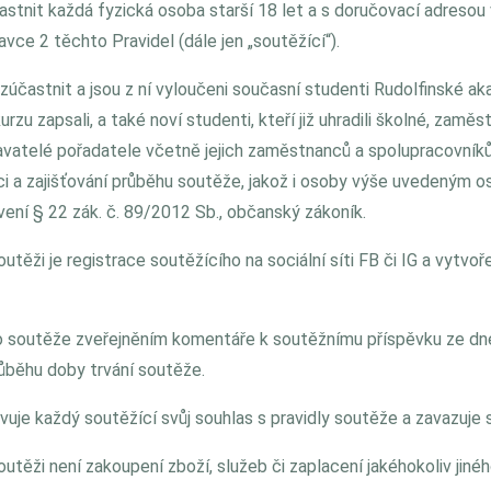
stnit každá fyzická osoba starší 18 let a s doručovací adresou
avce 2 těchto Pravidel (dále jen „soutěžící“).
účastnit a jsou z ní vyloučeni současní studenti Rudolfinské ak
kurzu zapsali, a také noví studenti, kteří již uhradili školné, zamě
avatelé pořadatele včetně jejich zaměstnanců a spolupracovník
zaci a zajišťování průběhu soutěže, jakož i osoby výše uvedeným
vení § 22 zák. č. 89/2012 Sb., občanský zákoník.
utěži je registrace soutěžícího na sociální síti FB či IG a vytv
do soutěže zveřejněním komentáře k soutěžnímu příspěvku ze dn
ůběhu doby trvání soutěže.
evuje každý soutěžící svůj souhlas s pravidly soutěže a zavazuje 
utěži není zakoupení zboží, služeb či zaplacení jakéhokoliv jiné