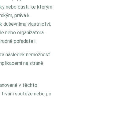
ky nebo části, ke kterým
rským, práva k
k duševnímu vlastnictví;
e nebo organizátora.
radně pořadateli.
í za následek nemožnost
mplikacemi na straně
tanovené v těchto
u trvání soutěže nebo po