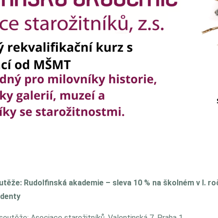
těže: Rudolfinská akademie – sleva 10 % na školném v I. ro
udenty
soutěže: Asociace starožitníků, Valentinská 7, Praha 1