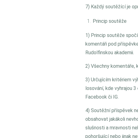
7) Každý soutěžící je o
Princip soutěže
1) Princip soutěže spočí
komentáři pod příspěvkem
Rudolfinskou akademii.
2) Všechny komentáře, 
3) Určujícím kritériem v
losování, kde vyhrajou 
Facebook či IG.
4) Soutěžní příspěvek ne
obsahovat jakákoli nevho
slušnosti a mravnosti ne
pohoršující nebo jinak n