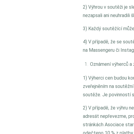
2) Výhrou v soutěži je s
nezapsali ani neuhradili 
3) Každý soutěžící může
4) V případě, že se sou
na Massengeru či Instag
Oznámení výherců a 
1) Výherci cen budou ko
zveřejněním na soutěžní
soutěže. Je povinností s
2) V případě, že výhru n
adresát nepřevezme, prop
stránkách Asociace star
odečteno 10 % z platby 