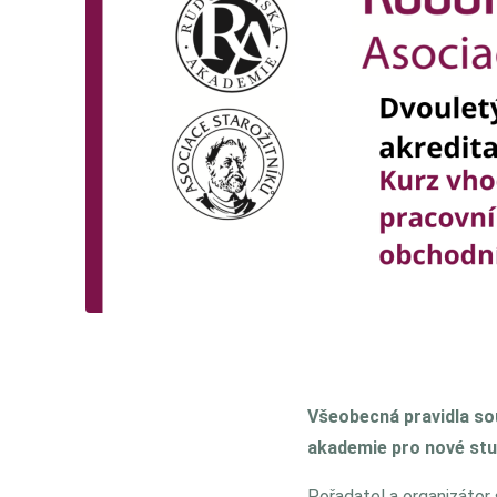
Všeobecná pravidla sou
akademie pro nové st
Pořadatel a organizátor 