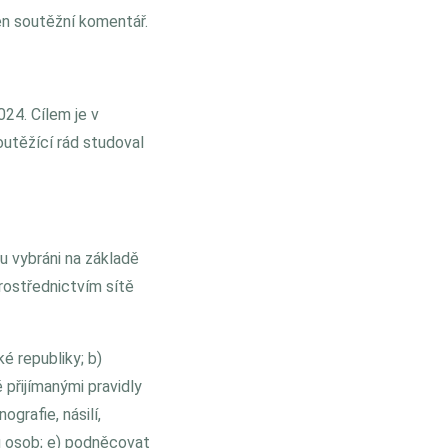
en soutěžní komentář.
024. Cílem je v
outěžící rád studoval
u vybráni na základě
rostřednictvím sítě
é republiky; b)
 přijímanými pravidly
grafie, násilí,
nu osob; e) podněcovat