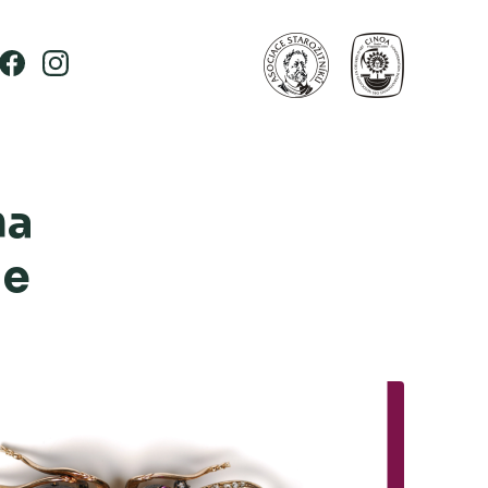
na
ie