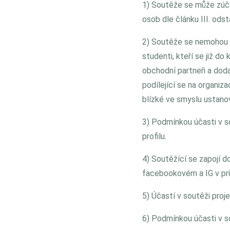
1) Soutěže se může zúča
osob dle článku III. odst
2) Soutěže se nemohou z
studenti, kteří se již do 
obchodní partneři a dod
podílející se na organi
blízké ve smyslu ustano
3) Podmínkou účasti v so
profilu.
4) Soutěžící se zapojí 
facebookovém a IG v pr
5) Účastí v soutěži proj
6) Podmínkou účasti v so