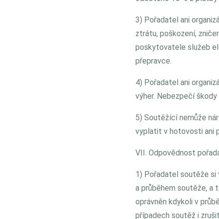
3) Pořadatel ani organiz
ztrátu, poškození, zniče
poskytovatele služeb el
přepravce.
4) Pořadatel ani organiz
výher. Nebezpečí škody 
5) Soutěžící nemůže nár
vyplatit v hotovosti ani 
VII. Odpovědnost pořad
1) Pořadatel soutěže si
a průběhem soutěže, a to
oprávněn kdykoli v průběh
případech soutěž i zruš