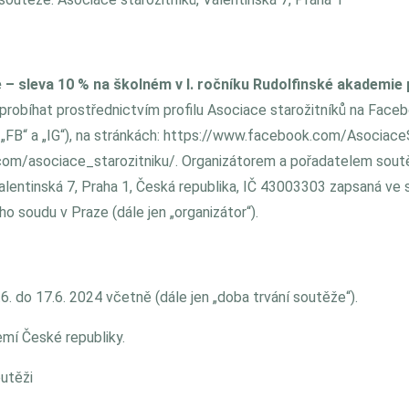
 – sleva 10 % na školném v I. ročníku Rudolfinské akademie
 probíhat prostřednictvím profilu Asociace starožitníků na Face
 „FB“ a „IG“), na stránkách: https://www.facebook.com/AsociaceS
com/asociace_starozitniku/. Organizátorem a pořadatelem sout
alentinská 7, Praha 1, Česká republika, IČ 43003303 zapsaná ve 
 soudu v Praze (dále jen „organizátor“).
6. do 17.6. 2024 včetně (dále jen „doba trvání soutěže“).
emí České republiky.
outěži