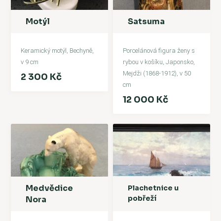
Motýl
Satsuma
Keramický motýl, Bechyně,
Porcelánová figura ženy s
v 9 cm
rybou v košíku, Japonsko,
Mejdži (1868-1912), v 50
2 300 Kč
cm
12 000 Kč
Medvědice
Plachetnice u
pobřeží
Nora