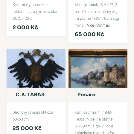
Keramický popelník -
Monogramista S.H. - ??, 2.
reklamní suvenýr pražské
pol. 19. stol. rozměrný olej
ZOO, v 20 cm
na plátně 130x176 cm sign.
mono
...
Více informací
2 000 Kč
65 000 Kč
C. K. TABAK
Pesaro
plechový vývěsní štít cca
Karl Kaufmann (1843-
60x60 cm
1905) -?? olej na plátně
53x79 cm, sign. vl. dole
25 000 Kč
nečitelným pseud
...
Více