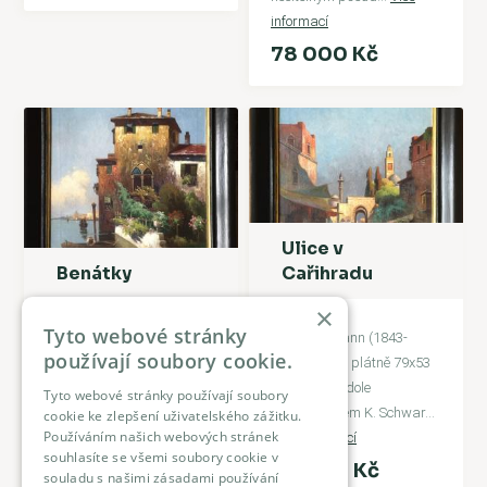
informací
78 000 Kč
Ulice v
Benátky
Cařihradu
×
Tyto webové stránky
Karl Kaufmann (1843-
Karl Kaufmann (1843-
používají soubory cookie.
1905) olej na plátně 79x53
1905) olej na plátně 79x53
cm, sign. vpr. dole
cm, sign. vl. dole
Tyto webové stránky používají soubory
pseudonymem K. Schwa
...
pseudonymem K. Schwar
...
cookie ke zlepšení uživatelského zážitku.
Používáním našich webových stránek
Více informací
Více informací
souhlasíte se všemi soubory cookie v
68 000 Kč
68 000 Kč
souladu s našimi zásadami používání