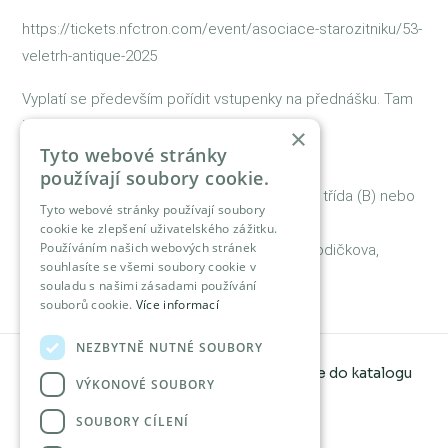
https://tickets.nfctron.com/event/asociace-starozitniku/53-
veletrh-antique-2025
Vyplatí se především pořídit vstupenky na přednášku. Tam
je omezená kapacita.
×
Tyto webové stránky
JAK SE K NÁM DOSTANETE:
používají soubory cookie.
Metro zastávka Karlovo náměstí (B), Národní třída (B) nebo
Tyto webové stránky používají soubory
Můstek (A)
cookie ke zlepšení uživatelského zážitku.
Používáním našich webových stránek
Tramvajové zastávky v blízkosti- Lazarská, Vodičkova,
souhlasíte se všemi soubory cookie v
Novoměstská radnice
souladu s našimi zásadami používání
souborů cookie.
Více informací
NEZBYTNĚ NUTNÉ SOUBORY
Proč být součástí katalogu?
Registrace do katalogu
VÝKONOVÉ SOUBORY
Ochrana osobních údajů
SOUBORY CÍLENÍ