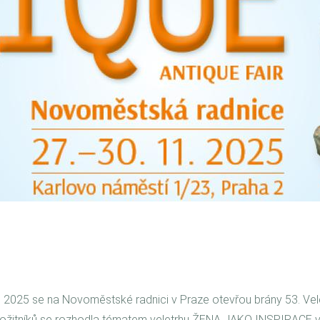
11. 2025 se na Novoměstské radnici v Praze otevřou brány 53. Vele
ožitníků se rozhodla tématem veletrhu ŽENA JAKO INSPIRACE v