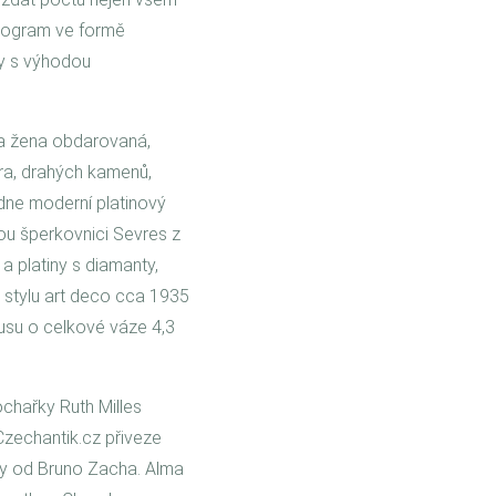
rogram ve formě
ky s výhodou
e a žena obdarovaná,
bra, drahých kamenů,
ídne moderní platinový
ou šperkovnici Sevres z
 a platiny s diamanty,
e stylu art deco cca 1935
usu o celkové váze 4,3
chařky Ruth Milles
zechantik.cz přiveze
hy od Bruno Zacha. Alma