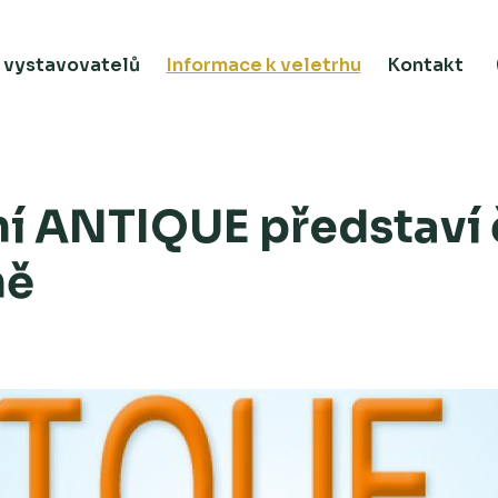
 vystavovatelů
Informace k veletrhu
Kontakt
í ANTIQUE představí
ně