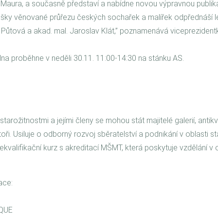
v. Maura, a současně představí a nabídne novou výpravnou publ
ášky věnované průřezu českých sochařek a malířek odpřednáší le
Půtová a akad. mal. Jaroslav Klát,” poznamenává viceprezident
dna proběhne v neděli 30.11. 11:00-14:30 na stánku AS.
arožitnostmi a jejími členy se mohou stát majitelé galerií, antikva
toři. Usiluje o odborný rozvoj sběratelství a podnikání v oblasti s
ekvalifikační kurz s akreditací MŠMT, která poskytuje vzdělání v o
ace:
IQUE