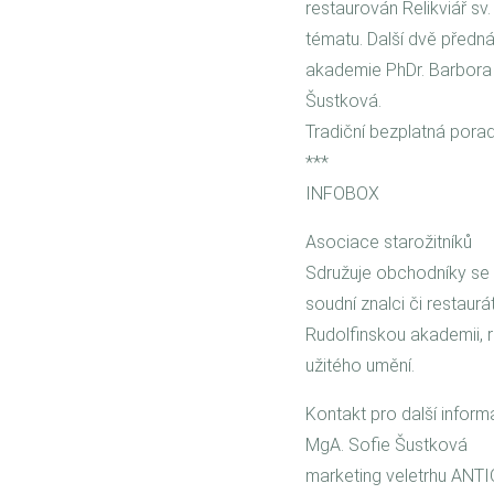
restaurován Relikviář s
tématu. Další dvě předn
akademie PhDr. Barbora 
Šustková.
Tradiční bezplatná pora
***
INFOBOX
Asociace starožitníků
Sdružuje obchodníky se st
soudní znalci či restaurá
Rudolfinskou akademii, r
užitého umění.
Kontakt pro další inform
MgA. Sofie Šustková
marketing veletrhu ANT