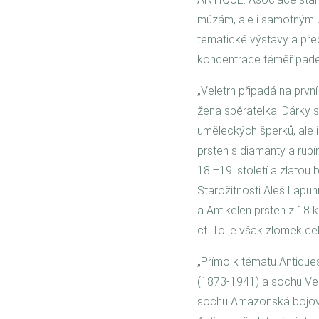
múzám, ale i samotným 
tematické výstavy a před
koncentrace téměř pades
„Veletrh připadá na prvn
žena sběratelka. Dárky s
uměleckých šperků, ale i
prsten s diamanty a rub
18.–19. století a zlatou 
Starožitnosti Aleš Lapun
a Antikelen prsten z 18
ct. To je však zlomek ce
„Přímo k tématu Antiques
(1873-1941) a sochu Ven
sochu Amazonská bojovni