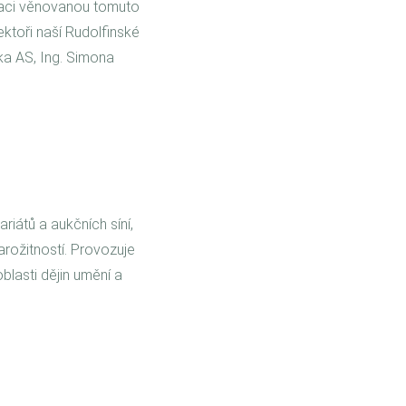
ikaci věnovanou tomuto
ktoři naší Rudolfinské
ka AS, Ing. Simona
riátů a aukčních síní,
tarožitností. Provozuje
blasti dějin umění a