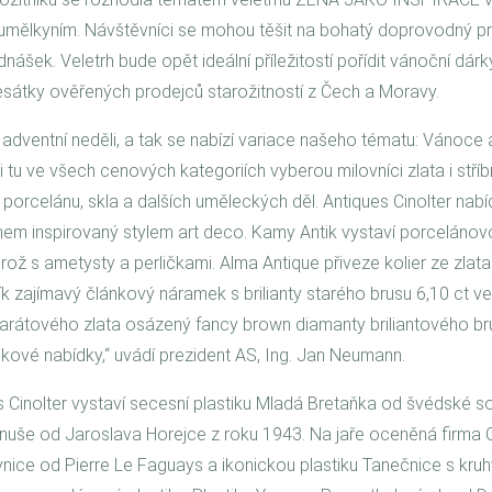
umělkyním. Návštěvníci se mohou těšit na bohatý doprovodný p
nášek. Veletrh bude opět ideální příležitostí pořídit vánoční dár
átky ověřených prodejců starožitností z Čech a Moravy.
í adventní neděli, a tak se nabízí variace našeho tématu: Vánoc
i tu ve všech cenových kategoriích vyberou milovníci zlata i stří
 porcelánu, skla a dalších uměleckých děl. Antiques Cinolter nab
ínem inspirovaný stylem art deco. Kamy Antik vystaví porcelánov
brož s ametysty a perličkami. Alma Antique přiveze kolier ze zlata
ík zajímavý článkový náramek s brilianty starého brusu 6,10 ct v
 karátového zlata osázený fancy brown diamanty briliantového br
lkové nabídky,“ uvádí prezident AS, Ing. Jan Neumann.
 Cinolter vystaví secesní plastiku Mladá Bretaňka od švédské so
uše od Jaroslava Horejce z roku 1943. Na jaře oceněná firma C
ce od Pierre Le Faguays a ikonickou plastiku Tanečnice s kru