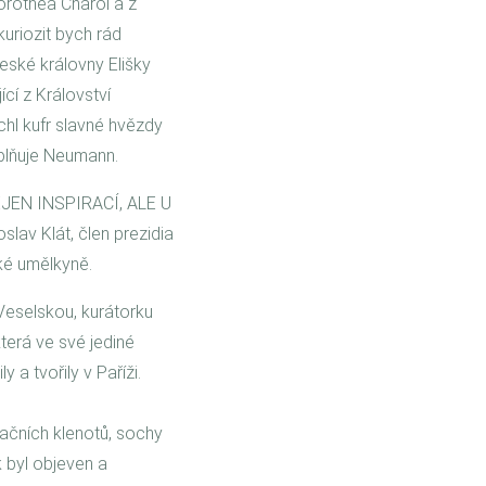
orothea Charol a z
uriozit bych rád
eské královny Elišky
cí z Království
chl kufr slavné hvězdy
plňuje Neumann.
EJEN INSPIRACÍ, ALE U
lav Klát, člen prezidia
ké umělkyně.
Veselskou, kurátorku
erá ve své jediné
a tvořily v Paříži.
ačních klenotů, sochy
 byl objeven a