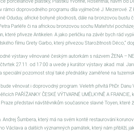
ce porcelánové plastiky, Plastiku Yvonne, Rosenthal, návrh od D
 v rámci doprovodného programu díla vyjímečné J. Mezerové. Z k
ně Oduduy, africké bohyně plodnosti, dále na bronzovou bustu č
etra Parléře či na africkou bronzovou sochu Mateřství pocházejí
které přiveze Antikelen. A jako perličku na závěr bych rád vypí
kého filmu Grety Garbo, který přivezou Starožitnosti Déco,“ do
ovodné výstavy věnované českým autorkám s názvem ŽENA – N
rtek 27.11. od 17:00 a uvede ji kurátor výstavy akad. mal. Jaros
Za speciální pozornost stojí také přednášky zaměřené na tuzems
ude věnovat i doprovodný program. Veletrh přivítá PhDr. Danu 
měřicích PAŘÍŽANKY. ČESKÉ VÝTVARNÉ UMĚLKYNĚ A FRANCIE, kt
aze představí návštěvníkům současnice slavné Toyen, které žily 
 Andrej Šumbera, který má na svém kontě restaurování korunov
o Václava a dalších významných památek, který nám přiblíží, jak