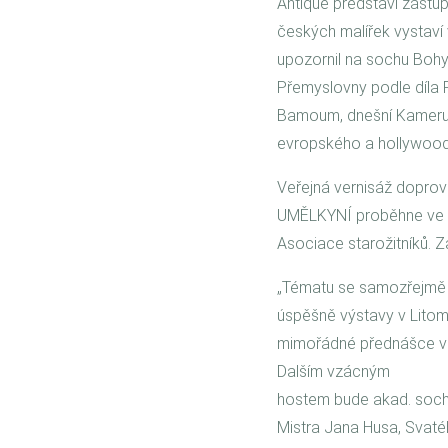
Antique představí zástup
českých malířek vystaví
upozornil na sochu Bohy
Přemyslovny podle díla P
Bamoum, dnešní Kamerun, 
evropského a hollywoods
Veřejná vernisáž dopr
UMĚLKYNÍ proběhne ve čtv
Asociace starožitníků. 
„Tématu se samozřejmě b
úspěšně výstavy v Lito
mimořádné přednášce v Pr
Dalším vzácným
hostem bude akad. soch.
Mistra Jana Husa, Svatéh