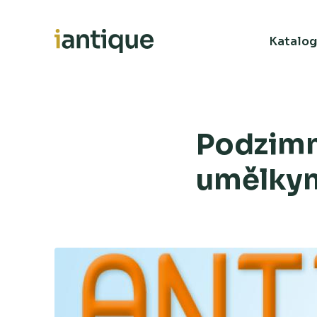
Katalog
Podzimn
umělky