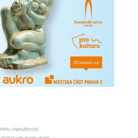
trhu starožitností
zdát poctu nejen všem